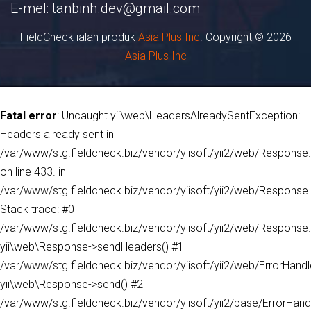
E-mel:
tanbinh.dev@gmail.com
FieldCheck ialah produk
Asia Plus Inc
. Copyright © 2026
Asia Plus Inc
Fatal error
: Uncaught yii\web\HeadersAlreadySentException:
Headers already sent in
/var/www/stg.fieldcheck.biz/vendor/yiisoft/yii2/web/Response
on line 433. in
/var/www/stg.fieldcheck.biz/vendor/yiisoft/yii2/web/Response
Stack trace: #0
/var/www/stg.fieldcheck.biz/vendor/yiisoft/yii2/web/Response.
yii\web\Response->sendHeaders() #1
/var/www/stg.fieldcheck.biz/vendor/yiisoft/yii2/web/ErrorHandl
yii\web\Response->send() #2
/var/www/stg.fieldcheck.biz/vendor/yiisoft/yii2/base/ErrorHand