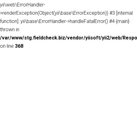
yii\web\ErrorHandler-
>renderException(Object(yii\base\ErrorException)) #3 [internal
function]: yii\base\ErrorHandler->handleFatalError() #4 {main}
thrown in
/var/www/stg.fieldcheck.biz/vendor/yiisoft/yii2/web/Resp
on line
368