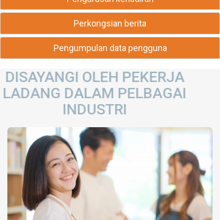
Perkongsian berita
Pengumpulan data pengguna
DISAYANGI OLEH PEKERJA
LADANG DALAM PELBAGAI
INDUSTRI