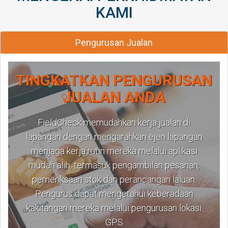
KAMI
Pengurusan Jualan
TINGKATKAN PENGURUSAN
JUALAN ANDA
FieldCheck memudahkan kerja jualan di
lapangan dengan mengarahkan ejen lapangan
menjaga kerja rutin mereka melalui aplikasi
mudah alih, termasuk pengambilan pesanan,
pemeriksaan stok dan perancangan laluan.
Pengurus dapat mengetahui keberadaan
kakitangan mereka melalui pengurusan lokasi
GPS