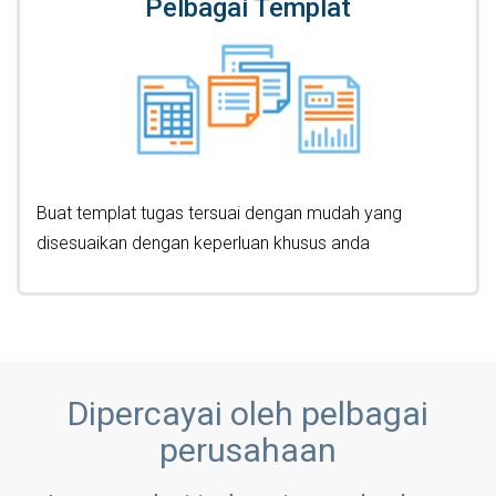
Pelbagai Templat
Buat templat tugas tersuai dengan mudah yang
disesuaikan dengan keperluan khusus anda
Dipercayai oleh pelbagai
perusahaan