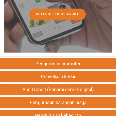
KETAHUI LEBIH LANJUT
Pengurusan promoter
Penyeliaan kedai
Audit runcit (Senarai semak digital)
Pengurusan barangan niaga
Pengurusan kehadiran