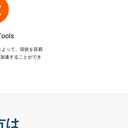
ools
によって、現状を容易
を加速することができ
。
方は