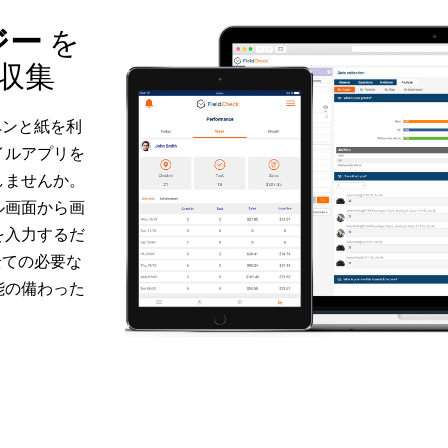
ジー
を
収集
なペンと紙を利
イルアプリを
しませんか。
ル画面から画
を入力するだ
は全ての必要な
能の備わった
。